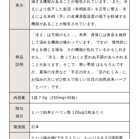
減する機能があることが報告されています。 また、冷
表示
えにより低下した血流（末梢血流）を正常に整え、冷
えによる末梢（手）の皮膚表面温度の低下を軽減する
機能があることが報告されています。
「冷え」は万病のもと…。本来、身体には体温を維持
して温める機能が備わっています。 ですが、慢性的に
冷えを感じる場合、その機能が乱れているかもしれま
商品
せん。 「冷え」放っておくと思わぬ不調があらわれる
説明
ことがあります。そこで、寒い季節 はもちろんです
が、夏場の冷房など「手足の冷え」「足のむくみ」に
お悩みの方にぜひ飲んで欲しい注目の自然由来ハーブ
「ヒハツ」です。
内容量
1袋 7.5g（250mg×30粒）
関与
ヒハツ由来ピペリン類 120μg/1粒あたり
成分
製造国
日本
ヒハツ抽出物(デキストリン、ヒハツエキス)(国内製